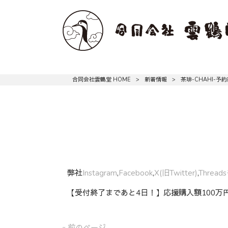
合同会社雲鶴堂 HOME
>
新着情報
>
茶琲-CHAHI-予
弊社
Instagram
,
Facebook
,
X(旧Twitter)
,
Threads
【受付終了まであと4日！】応援購入額100万円