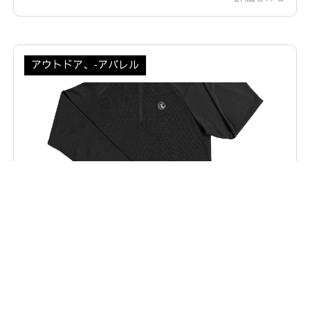
アウトドア、-アパレル
ASFOUTDOOR 『爽楽 -sara-』単導Tシャツ 長
袖 ダークグレー UVカット 透湿性 機能性Tシャ
ツ
Sr-0002-GY