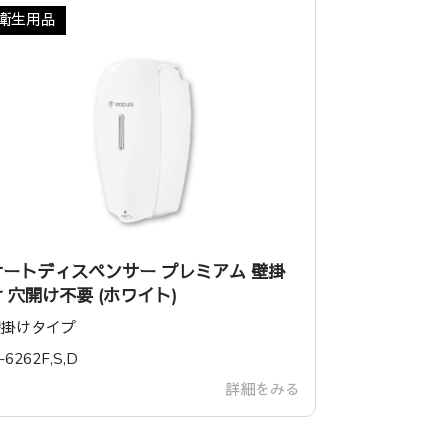
衛生用品
オートディスペンサー プレミアム 壁掛
け 穴開け不要 (ホワイト)
壁掛けタイプ
M-6262F,S,D
詳細をみる