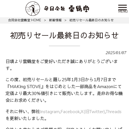
MENU
合同会社雲鶴堂 HOME
>
新着情報
>
初売りセール最終日のお知らせ
初売りセール最終日のお知らせ
2025/01/07
日頃より雲鶴堂をご愛好いただき誠にありがとうございま
す。
この度、初売りセールと題し25年1月3日から1月7日まで
『MAKIng STOVE』をはじめとした一部商品をAmazonにて
定価より最大30%値引きにて販売いたします。是非お得な機
会にお求めください。
それに伴い、弊社
Instagram
,
Facebook
,
X(旧Twitter)
,
Threads
を更新いたしました。