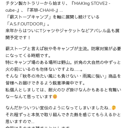
チタン製カトラリーから始まり、『MAKIng STOVE2 -
cube-』、『茶琲-CHAHI-』…
「薪ストーブキャンプ」を軸に展開し続けている
「A.S.F.OUTDOOR」。
来年からはついにTシャツやジャケットなどアパレル品も展
開予定です！
薪ストーブと言えば秋や冬キャンプが主流。防寒対策が必要
になってくる時期です。
特にキャンプ場のある場所は野山。折角の大自然の中ずっと
火の前にいるのも勿体ないですよね……。
そんな「秋冬の冷たい風にも負けない・雨風に強い」商品を
皆様へお届けできるよう鋭意準備中です。
私個人としましては、耐火のひざ掛けなんかもあると有難い
なーなんて思っています
なんだかついつい宣伝のようになってしまいましたね…
それ程ずっと本気で取り組んできた熱を感じてもらえるかと
思いますので…