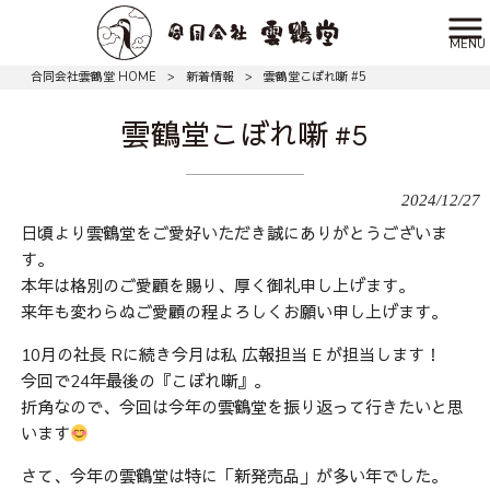
MENU
合同会社雲鶴堂 HOME
>
新着情報
>
雲鶴堂こぼれ噺 #5
雲鶴堂こぼれ噺 #5
2024/12/27
日頃より雲鶴堂をご愛好いただき誠にありがとうございま
す。
本年は格別のご愛顧を賜り、厚く御礼申し上げます。
来年も変わらぬご愛顧の程よろしくお願い申し上げます。
10月の社長 Rに続き今月は私 広報担当 E が担当します！
今回で24年最後の『こぼれ噺』。
折角なので、今回は今年の雲鶴堂を振り返って行きたいと思
います
さて、今年の雲鶴堂は特に「新発売品」が多い年でした。