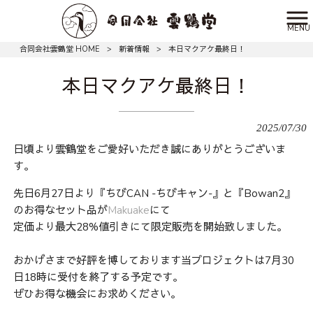
MENU
合同会社雲鶴堂 HOME
>
新着情報
>
本日マクアケ最終日！
本日マクアケ最終日！
2025/07/30
日頃より雲鶴堂をご愛好いただき誠にありがとうございま
す。
先日6月27日より『ちびCAN -ちびキャン-』と『Bowan2』
のお得なセット品が
Makuake
にて
定価より最大28%値引きにて限定販売を開始致しました。
おかげさまで好評を博しております当プロジェクトは7月30
日18時に受付を終了する予定です。
ぜひお得な機会にお求めください。