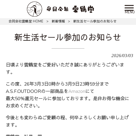
MENU
合同会社雲鶴堂 HOME
>
新着情報
>
新生活セール参加のお知らせ
新生活セール参加のお知らせ
2026/03/03
日頃より雲鶴堂をご愛好いただき誠にありがとうございま
す。
この度、26年3月3日0時から3月9日23時59分まで
A.S.F.OUTDOORの一部商品を
Amazon
にて
最大50%還元セールに参加しております。是非お得な機会に
お求めください。
今後とも変わらぬご愛顧の程、何卒よろしくお願い申し上げ
ます。