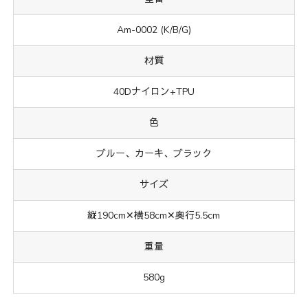
Am-0002 (K/B/G)
材質
40Dナイロン+TPU
色
ブルー、カーキ、ブラック
サイズ
縦190cm✕横58cm✕奥行5.5cm
重量
580g