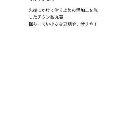
先端にかけて滑り止めの溝加工を施
したチタン製丸箸
掴みにくい小さな豆類や、滑りやす
い唐揚げなどの油物もラクに掴めま
す
Amazonで購入
楽天で購入