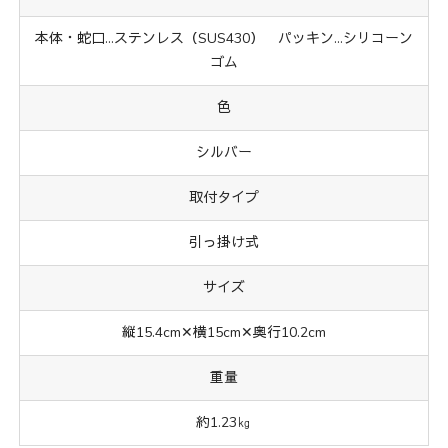
本体・蛇口…ステンレス（SUS430） パッキン…シリコーン
ゴム
色
シルバー
取付タイプ
引っ掛け式
サイズ
縦15.4cm✕横15cm✕奥行10.2cm
重量
約1.23㎏