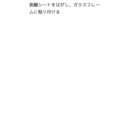
剥離シートをはがし、ガラスフレー
ムに貼り付ける
Amazonで購入
楽天で購入
公式サイトで購入