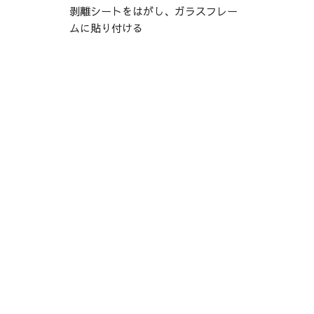
剥離シートをはがし、ガラスフレー
ムに貼り付ける
Amazonで購入
楽天で購入
公式サイトで購入